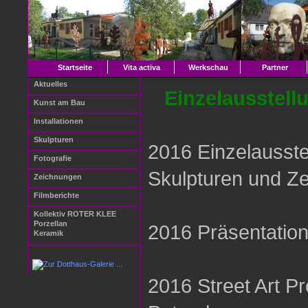
Startseite
Vita activa
Werkschau
Partner
Aktuelles
Einzelausstellu
Kunst am Bau
Installationen
Skulpturen
2016 Einzelausstel
Fotografie
Skulpturen und Z
Zeichnungen
Filmberichte
Kollektiv ROTER KLEE
Porzellan
2016 Präsentation
Keramik
2016 Street Art Pr